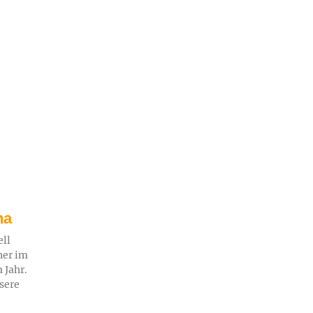
na
ell
ner im
 Jahr.
sere