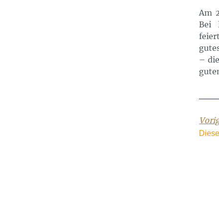
Am 2
Bei 
feie
gute
– die
gute
Vori
Diese