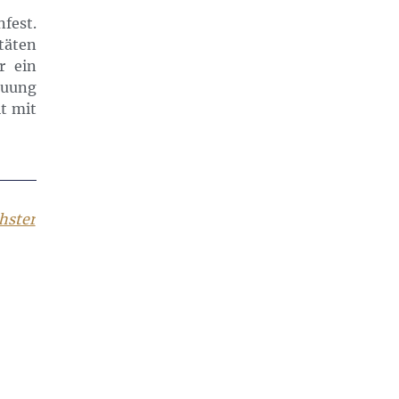
fest.
täten
r ein
euung
it mit
hster