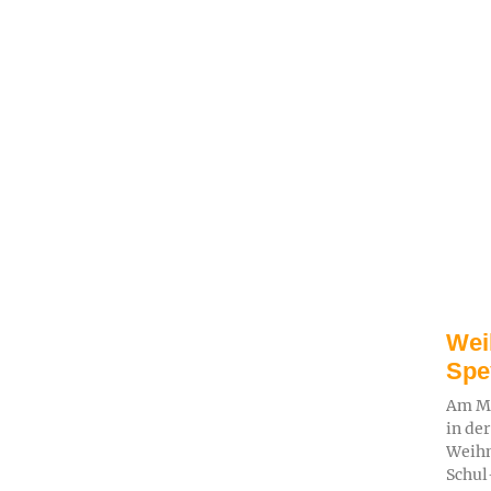
Wei
Spe
Am Mi
in de
Weihn
Schul